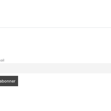
E FESTIVAL
2027 · STRASBOURG
OFF
L’ÉQUIPE
ail